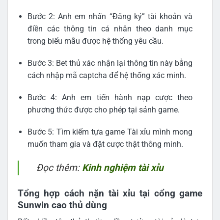
Bước 2: Anh em nhấn “Đăng ký” tài khoản và
điền các thông tin cá nhân theo danh mục
trong biểu mẫu được hệ thống yêu cầu.
Bước 3: Bet thủ xác nhận lại thông tin này bằng
cách nhập mã captcha để hệ thống xác minh.
Bước 4: Anh em tiến hành nạp cược theo
phương thức được cho phép tại sảnh game.
Bước 5: Tìm kiếm tựa game Tài xỉu mình mong
muốn tham gia và đặt cược thật thông minh.
Đọc thêm:
Kinh nghiệm tài xỉu
Tổng hợp cách nặn tài xỉu tại cổng game
Sunwin cao thủ dùng