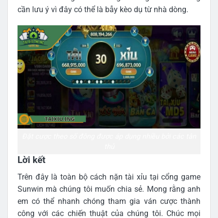
cần lưu ý vì đây có thể là bẫy kèo dụ từ nhà dòng.
Đặt cược theo số đông được áp dụng nhiều bởi các tân
thủ
Lời kết
Trên đây là toàn bộ
cách nặn tài xỉu tại cổng game
Sunwin
mà chúng tôi muốn chia sẻ. Mong rằng anh
em có thể nhanh chóng tham gia ván cược thành
công với các chiến thuật của chúng tôi. Chúc mọi