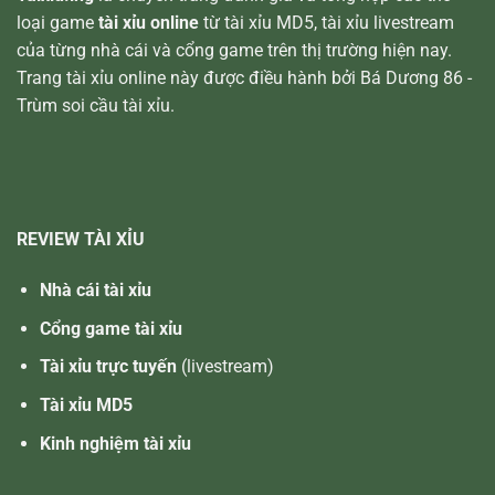
loại game
tài xỉu online
từ tài xỉu MD5, tài xỉu livestream
của từng nhà cái và cổng game trên thị trường hiện nay.
Trang tài xỉu online này được điều hành bởi Bá Dương 86 -
Trùm soi cầu tài xỉu.
REVIEW TÀI XỈU
Nhà cái tài xỉu
Cổng game tài xỉu
Tài xỉu trực tuyến
(livestream)
Tài xỉu MD5
Kinh nghiệm tài xỉu