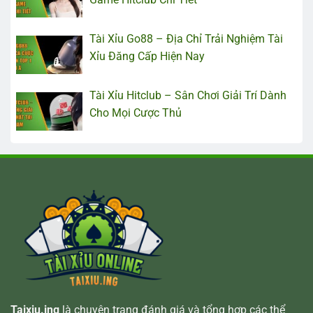
Tài Xỉu Go88 – Địa Chỉ Trải Nghiệm Tài
Xỉu Đăng Cấp Hiện Nay
Tài Xỉu Hitclub – Sân Chơi Giải Trí Dành
Cho Mọi Cược Thủ
Taixiu.ing
là chuyên trang đánh giá và tổng hợp các thể