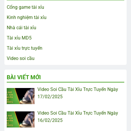
Cổng game tài xỉu
Kinh nghiệm tài xỉu
Nhà cái tài xỉu
Tài xỉu MD5
Tài xỉu trực tuyến
Video soi cầu
BÀI VIẾT MỚI
Video Soi Cầu Tài Xỉu Trực Tuyến Ngày
17/02/2025
Video Soi Cầu Tài Xỉu Trực Tuyến Ngày
16/02/2025