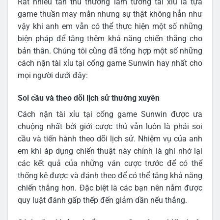
Rất nhiều tân thủ thường lầm tưởng tài xỉu là tựa
game thuần may mắn nhưng sự thật không hẳn như
vậy khi anh em vẫn có thể thực hiện một số những
biện pháp để tăng thêm khả năng chiến thắng cho
bản thân. Chúng tôi cũng đã tổng hợp một số những
cách nặn tài xỉu tại cổng game Sunwin
hay nhất cho
mọi người dưới đây:
Soi cầu và theo dõi lịch sử thường xuyên
Cách nặn tài xỉu tại cổng game Sunwin
được ưa
chuộng nhất bởi giới cược thủ vẫn luôn là phải soi
cầu và tiến hành theo dõi lịch sử. Nhiệm vụ của anh
em khi áp dụng chiến thuật này chính là ghi nhớ lại
các kết quả của những ván cược trước để có thể
thống kê được và đánh theo để có thể tăng khả năng
chiến thắng hơn. Đặc biệt là các bạn nên nắm được
quy luật đánh gấp thếp đến giảm dần nếu thắng.