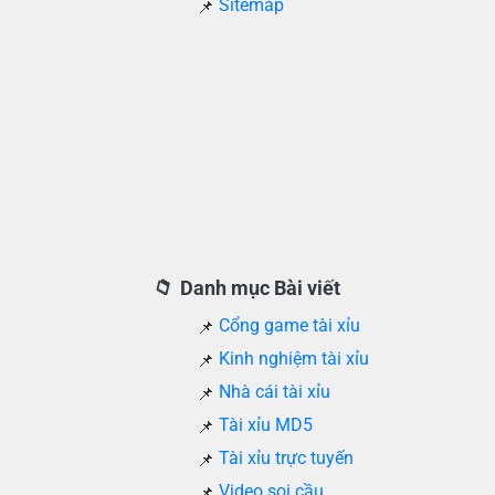
Sitemap
📁
Danh mục Bài viết
Cổng game tài xỉu
Kinh nghiệm tài xỉu
Nhà cái tài xỉu
Tài xỉu MD5
Tài xỉu trực tuyến
Video soi cầu