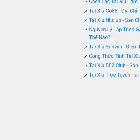
Cách Lắc Tài Xỉu Trực 
Tài Xỉu Go88 - Địa Chỉ
Tài Xỉu Hitclub - Sân 
Nguyên Lý Lập Trình 
Thế Nào?
Tài Xỉu Sunwin - Điể
Công Thức Tính Tài Xỉ
Tài Xỉu B52 Club - Sâ
Tài Xỉu Trực Tuyến Tạ
Tool Tài Xỉu Kubet – H
Tài Xỉu Vip79 - Địa Ch
Nay
Tài Xỉu Trực Tuyến B5
Tool Tài Xỉu Rikvip -
Tài Xỉu Top88 - Trải 
Tool Tài Xỉu Xoso66 -