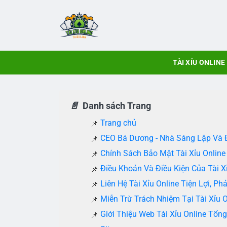
Bỏ
qua
nội
dung
TÀI XỈU ONLINE
📄
Danh sách Trang
Trang chủ
CEO Bá Dương - Nhà Sáng Lập Và Đ
Chính Sách Bảo Mật Tài Xỉu Online
Điều Khoản Và Điều Kiện Của Tài X
Liên Hệ Tài Xỉu Online Tiện Lợi, P
Miễn Trừ Trách Nhiệm Tại Tài Xỉu 
Giới Thiệu Web Tài Xỉu Online Tổng