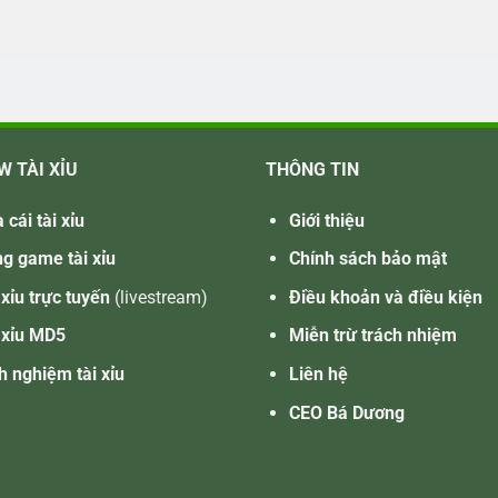
Tool Tài Xỉu B52 Miễn
Tài Xỉu Trực Tuyến Tại
Tool Hack Tài Xỉu Hit
Tài Xỉu Iwin - Sân Chơ
Tải Tool Hack Tài Xỉu
W TÀI XỈU
THÔNG TIN
Tài Xỉu Trực Tuyến Tại
 cái tài xỉu
Giới thiệu
Tool Tài Xỉu Sunwin -
g game tài xỉu
Chính sách bảo mật
Tài Xỉu TDTC - Cái Tê
Tool Hack Tài Xỉu Go8
 xỉu trực tuyến
(livestream)
Điều khoản và điều kiện
Cách Soi Cầu Tài Xỉu 
 xỉu MD5
Miễn trừ trách nhiệm
Cách Chơi Tài Xỉu Tạ
h nghiệm tài xỉu
Liên hệ
Tải Xỉu Yo88 - Tựa G
CEO Bá Dương
Tài Xỉu Md5 Tại Cổng 
Tài Xỉu 789 Club - Trò
Sicbo Tài Phú Md5 Tạ