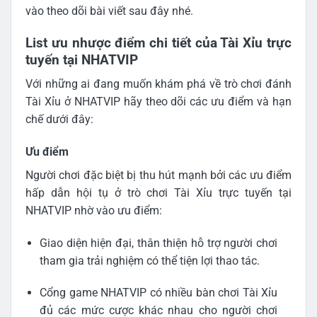
vào theo dõi bài viết sau đây nhé.
List ưu nhược điểm chi tiết của Tài Xỉu trực
tuyến tại NHATVIP
Với những ai đang muốn khám phá về trò chơi đánh
Tài Xỉu ở NHATVIP hãy theo dõi các ưu điểm và hạn
chế dưới đây:
Ưu điểm
Người chơi đặc biệt bị thu hút mạnh bởi các ưu điểm
hấp dẫn hội tụ ở trò chơi
Tài Xỉu trực tuyến tại
NHATVIP
nhờ vào ưu điểm:
Giao diện hiện đại, thân thiện hỗ trợ người chơi
tham gia trải nghiệm có thể tiện lợi thao tác.
Cổng game NHATVIP có nhiều bàn chơi Tài Xỉu
đủ các mức cược khác nhau cho người chơi