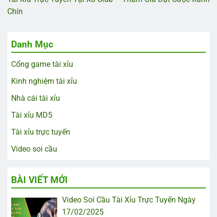
Chín
Danh Mục
Cổng game tài xỉu
Kinh nghiệm tài xỉu
Nhà cái tài xỉu
Tài xỉu MD5
Tài xỉu trực tuyến
Video soi cầu
BÀI VIẾT MỚI
Video Soi Cầu Tài Xỉu Trực Tuyến Ngày
17/02/2025