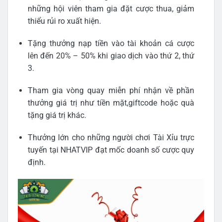
những hội viên tham gia đặt cược thua, giảm
thiểu rủi ro xuất hiện.
Tặng thưởng nạp tiền vào tài khoản cá cược
lên đến 20% – 50% khi giao dịch vào thứ 2, thứ
3.
Tham gia vòng quay miễn phí nhận về phần
thưởng giá trị như tiền mặt,giftcode hoặc quà
tặng giá trị khác.
Thưởng lớn cho những người chơi
Tài Xỉu trực
tuyến tại NHATVIP
đạt mốc doanh số cược quy
định.