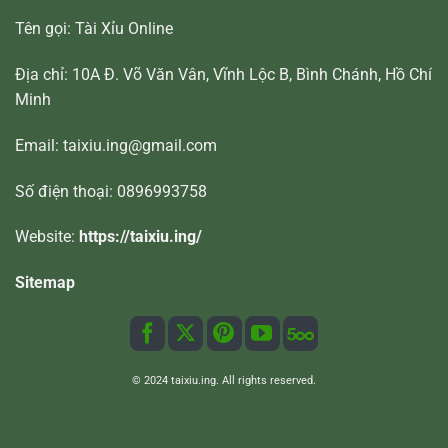
Tên gọi: Tài Xỉu Online
Địa chỉ:
10A Đ. Võ Văn Vân, Vĩnh Lộc B, Bình Chánh, Hồ Chí
Minh
Email:
taixiu.ing@gmail.com
Số điện thoại:
0896993758
Website:
https://taixiu.ing/
Sitemap
© 2024 taixiu.ing. All rights reserved.