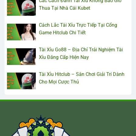
Các Cách Đánh Tài Xỉu Không Bao Giờ
Thua Tại Nhà Cái Kubet
Cách Lắc Tài Xỉu Trực Tiếp Tại Cổng
Game Hitclub Chi Tiết
Tài Xỉu Go88 – Địa Chỉ Trải Nghiệm Tài
Xỉu Đăng Cấp Hiện Nay
Tài Xỉu Hitclub – Sân Chơi Giải Trí Dành
Cho Mọi Cược Thủ