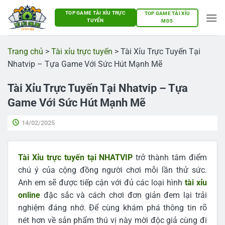
Bỏ
TOP GAME TÀI XỈU TRỰC
TOP GAME TÀI XỈU
qua
TUYẾN
MD5
nội
dung
Trang chủ
>
Tài xỉu trực tuyến
>
Tài Xỉu Trực Tuyến Tại
Nhatvip – Tựa Game Với Sức Hút Mạnh Mẽ
Tài Xỉu Trực Tuyến Tại Nhatvip – Tựa
Game Với Sức Hút Mạnh Mẽ
14/02/2025
Tài Xỉu trực tuyến tại NHATVIP
trở thành tâm điểm
chú ý của cộng đồng người chơi mỗi lần thử sức.
Anh em sẽ được tiếp cận với đủ các loại hình
tài xỉu
online
đặc sắc và cách chơi đơn giản đem lại trải
nghiệm đáng nhớ. Để cùng khám phá thông tin rõ
nét hơn về sản phẩm thú vị này mời độc giả cùng đi