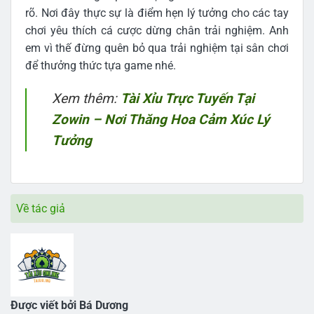
rõ. Nơi đây thực sự là điểm hẹn lý tưởng cho các tay
chơi yêu thích cá cược dừng chân trải nghiệm. Anh
em vì thế đừng quên bỏ qua trải nghiệm tại sân chơi
để thưởng thức tựa game nhé.
Xem thêm:
Tài Xỉu Trực Tuyến Tại
Zowin – Nơi Thăng Hoa Cảm Xúc Lý
Tưởng
Về tác giả
Được viết bởi Bá Dương