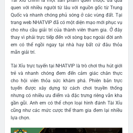
Tài Xỉu chính là một sản phẩm quen thuộc đã quá
quen với nhiều người từ lâu với nguồn gốc từ Trung
Quốc và nhanh chóng phủ sóng ở các vùng đất. Tại
trang web NHATVIP đã có một diện mạo mới phục vụ
cho nhu cầu giải trí của thành viên tham gia. Ở đây
thay vì phải trực tiếp đến với sòng bạc ngoài đời anh
em có thể ngồi ngay tại nhà hay bất cứ đâu thỏa
mãn giải trí.
Tài Xỉu trực tuyến tại NHATVIP
là trò chơi thu hút giới
trẻ và nhanh chóng đem đến cảm giác chân thực
cho hội viên thỏa sức khám phá. Phiên bản trực
tuyến được xây dựng từ cách chơi truyền thống
nhưng có nhiều ưu điểm và đặc trưng riêng vẫn kha
gần gũi. Anh em có thể chọn loại hình đánh Tài Xỉu
cũng như các mức cược thể tham gia đem lại nhiều
lựa chọn.