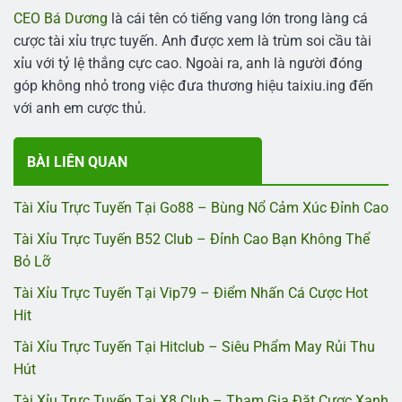
CEO Bá Dương
là cái tên có tiếng vang lớn trong làng cá
cược tài xỉu trực tuyến. Anh được xem là trùm soi cầu tài
xỉu với tỷ lệ thắng cực cao. Ngoài ra, anh là người đóng
góp không nhỏ trong việc đưa thương hiệu taixiu.ing đến
với anh em cược thủ.
BÀI LIÊN QUAN
Tài Xỉu Trực Tuyến Tại Go88 – Bùng Nổ Cảm Xúc Đỉnh Cao
Tài Xỉu Trực Tuyến B52 Club – Đỉnh Cao Bạn Không Thể
Bỏ Lỡ
Tài Xỉu Trực Tuyến Tại Vip79 – Điểm Nhấn Cá Cược Hot
Hit
Tài Xỉu Trực Tuyến Tại Hitclub – Siêu Phẩm May Rủi Thu
Hút
Tài Xỉu Trực Tuyến Tại X8 Club – Tham Gia Đặt Cược Xanh