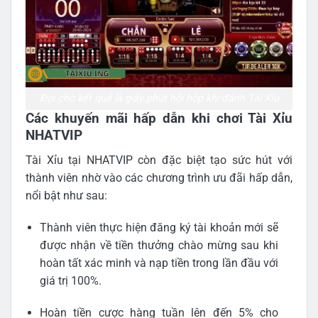
Đợi chờ kết quả là giây phút hồi hộp khi đánh Tài Xỉu
Các khuyến mãi hấp dẫn khi chơi Tài Xỉu
NHATVIP
Tài Xỉu tại NHATVIP còn đặc biệt tạo sức hút với
thành viên nhờ vào các chương trình ưu đãi hấp dẫn,
nổi bật như sau:
Thành viên thực hiện đăng ký tài khoản mới sẽ
được nhận về tiền thưởng chào mừng sau khi
hoàn tất xác minh và nạp tiền trong lần đầu với
giá trị 100%.
Hoàn tiền cược hàng tuần lên đến 5% cho