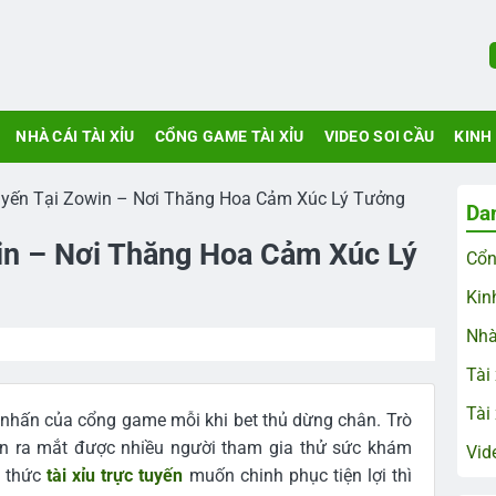
NHÀ CÁI TÀI XỈU
CỔNG GAME TÀI XỈU
VIDEO SOI CẦU
KINH
Tuyến Tại Zowin – Nơi Thăng Hoa Cảm Xúc Lý Tưởng
Da
win – Nơi Thăng Hoa Cảm Xúc Lý
Cổn
Kin
Nhà 
Tài
Tài 
 nhấn của cổng game mỗi khi bet thủ dừng chân. Trò
ngắn ra mắt được nhiều người tham gia thử sức khám
Vid
h thức
tài xỉu trực tuyến
muốn chinh phục tiện lợi thì