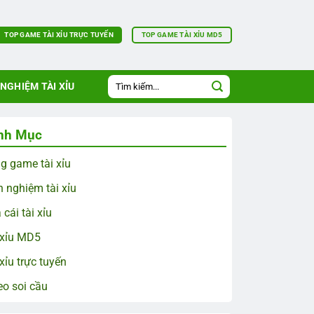
TOP GAME TÀI XỈU TRỰC TUYẾN
TOP GAME TÀI XỈU MD5
 NGHIỆM TÀI XỈU
nh Mục
g game tài xỉu
h nghiệm tài xỉu
cái tài xỉu
 xỉu MD5
xỉu trực tuyến
eo soi cầu