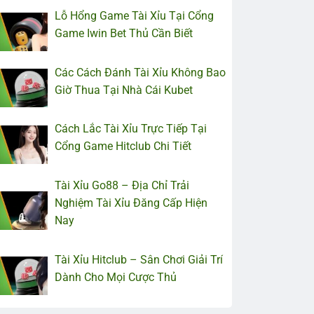
Lỗ Hổng Game Tài Xỉu Tại Cổng
Game Iwin Bet Thủ Cần Biết
Các Cách Đánh Tài Xỉu Không Bao
Giờ Thua Tại Nhà Cái Kubet
Cách Lắc Tài Xỉu Trực Tiếp Tại
Cổng Game Hitclub Chi Tiết
Tài Xỉu Go88 – Địa Chỉ Trải
Nghiệm Tài Xỉu Đăng Cấp Hiện
Nay
Tài Xỉu Hitclub – Sân Chơi Giải Trí
Dành Cho Mọi Cược Thủ