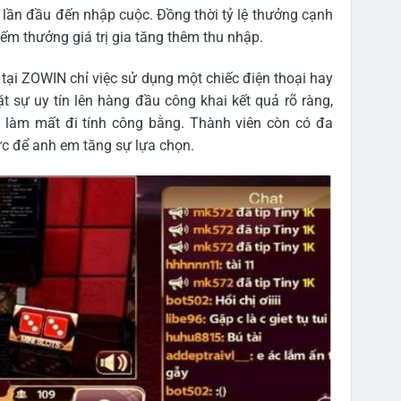
g lần đầu đến nhập cuộc. Đồng thời tỷ lệ thưởng cạnh
ếm thưởng giá trị gia tăng thêm thu nhập.
n tại ZOWIN
chỉ việc sử dụng một chiếc điện thoại hay
t sự uy tín lên hàng đầu công khai kết quả rõ ràng,
 làm mất đi tính công bằng. Thành viên còn có đa
ức để anh em tăng sự lựa chọn.