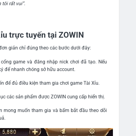
tôi rất vui”.
ỉu trực tuyến tại ZOWIN
t đơn giản chỉ đúng theo các bước dưới đây:
 cổng game và đăng nhập nick chơi đã tạo. Nếu
ký để nhanh chóng sở hữu account.
ốn để đủ điều kiện tham gia chơi game Tài Xỉu.
mục các sản phẩm được ZOWIN cung cấp hiển thị.
n mong muốn tham gia và bấm bắt đầu theo dõi
quả.