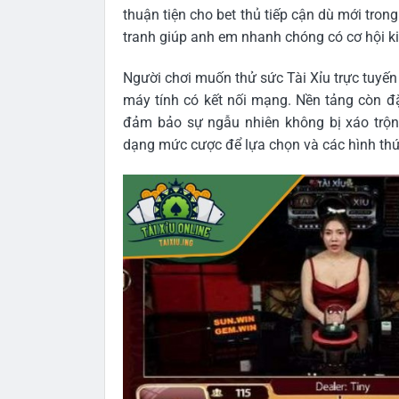
thuận tiện cho bet thủ tiếp cận dù mới tron
tranh giúp anh em nhanh chóng có cơ hội ki
Người chơi muốn thử sức
Tài Xỉu trực tuyế
máy tính có kết nối mạng. Nền tảng còn đặ
đảm bảo sự ngẫu nhiên không bị xáo trộn
dạng mức cược để lựa chọn và các hình th