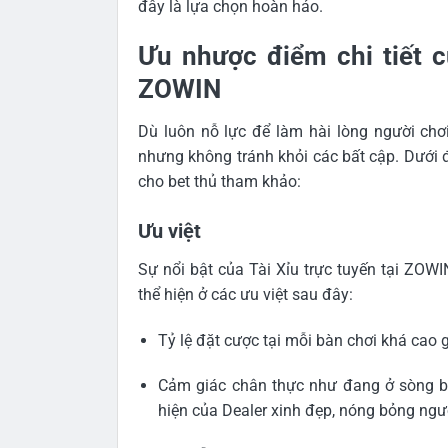
đây là lựa chọn hoàn hảo.
Ưu nhược điểm chi tiết c
ZOWIN
Dù luôn nỗ lực để làm hài lòng người chơ
nhưng không tránh khỏi các bất cập. Dưới
cho bet thủ tham khảo:
Ưu việt
Sự nổi bật của
Tài Xỉu trực tuyến tại ZOW
thể hiện ở các ưu việt sau đây:
Tỷ lệ đặt cược tại mỗi bàn chơi khá cao 
Cảm giác chân thực như đang ở sòng bạc
hiện của Dealer xinh đẹp, nóng bỏng ngư