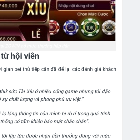
 tại ZOWIN có mức thưởng hấp dẫn
từ hội viên
ời gian bet thủ tiếp cận đã để lại các đánh giá khách
thử sức Tài Xỉu ở nhiều cổng game nhưng tôi đặc
 sự chất lượng và phong phú ưu việt.”
lo lắng thông tin của mình bị rò rỉ trong quá trình
 thống có tấm khiên bảo mật chắc chắn”.
 tôi lập tức được nhận tiền thưởng đúng với mức