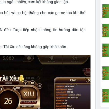
quả ngẫu nhiên, cam kết không gian lận.
 thu hút và cơ hội thắng cho các game thủ khi thử
WIN
đều được tiếp nhận thông tin hướng dẫn tận
chơi Tài Xỉu dễ dàng không gặp khó khăn.