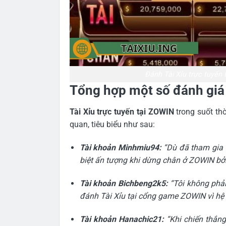
Đánh Tài Xỉu trực tuyến
Tổng hợp một số đánh giá 
Tài Xỉu trực tuyến tại ZOWIN
trong suốt th
quan, tiêu biểu như sau:
Tài khoản Minhmiu94:
“Dù đã tham gia 
biệt ấn tượng khi dừng chân ở ZOWIN bởi
Tài khoản Bichbeng2k5:
“Tôi không phải 
đánh Tài Xỉu tại cổng game ZOWIN vì hệ
Tài khoản Hanachic21:
“Khi chiến thắng