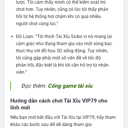
lược. Tôi cảm thấy mình có thể kiểm soát trò
chơi hơn. Tuy nhiên, cũng có lúc tôi thấy phản
hồi từ hệ thống hơi chậm khi có quá nhiều
người chơi cùng lúc.”
Đỗ Loan: “Tôi thích Tài Xỉu Sicbo vì nó mang lại
cảm giác như đang tham gia vào một sòng bạc
thực thụ với đồ họa 3D sống động. Tuy nhiên,
tôi cũng gặp phải một số vấn đề về tốc độ
phản hồi, đặc biệt là khi tôi cần hỗ trợ từ nhân
viên.”
Đọc thêm:
Cổng game tài xỉu
Hướng dẫn cách chơi Tài Xỉu VIP79 cho
lính mới
Nếu bạn mới bắt đầu với Tài Xỉu tại VIP79, hãy tham
khảo các bước sau để dễ dàng tham gia: