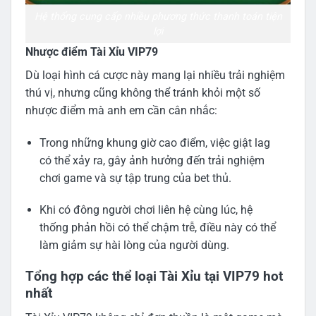
Hệ thống cung cấp nhiều phương thức thanh toán tiện
lợi
Nhược điểm Tài Xỉu VIP79
Dù loại hình cá cược này mang lại nhiều trải nghiệm
thú vị, nhưng cũng không thể tránh khỏi một số
nhược điểm mà anh em cần cân nhắc:
Trong những khung giờ cao điểm, việc giật lag
có thể xảy ra, gây ảnh hưởng đến trải nghiệm
chơi game và sự tập trung của bet thủ.
Khi có đông người chơi liên hệ cùng lúc, hệ
thống phản hồi có thể chậm trễ, điều này có thể
làm giảm sự hài lòng của người dùng.
Tổng hợp các thể loại Tài Xỉu tại VIP79 hot
nhất