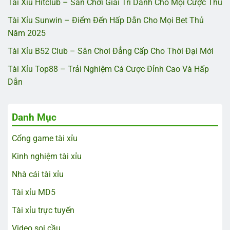
Tài Xỉu Hitclub – Sân Chơi Giải Trí Dành Cho Mọi Cược Thủ
Tài Xỉu Sunwin – Điểm Đến Hấp Dẫn Cho Mọi Bet Thủ
Năm 2025
Tài Xỉu B52 Club – Sân Chơi Đẳng Cấp Cho Thời Đại Mới
Tài Xỉu Top88 – Trải Nghiệm Cá Cược Đỉnh Cao Và Hấp
Dẫn
Danh Mục
Cổng game tài xỉu
Kinh nghiệm tài xỉu
Nhà cái tài xỉu
Tài xỉu MD5
Tài xỉu trực tuyến
Video soi cầu