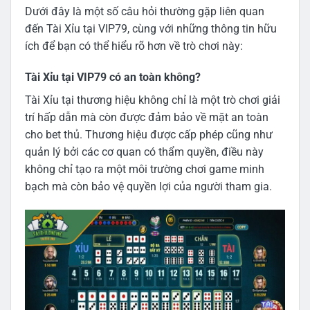
Dưới đây là một số câu hỏi thường gặp liên quan
đến Tài Xỉu tại VIP79, cùng với những thông tin hữu
ích để bạn có thể hiểu rõ hơn về trò chơi này:
Tài Xỉu tại VIP79 có an toàn không?
Tài Xỉu tại thương hiệu không chỉ là một trò chơi giải
trí hấp dẫn mà còn được đảm bảo về mặt an toàn
cho bet thủ. Thương hiệu được cấp phép cũng như
quản lý bởi các cơ quan có thẩm quyền, điều này
không chỉ tạo ra một môi trường chơi game minh
bạch mà còn bảo vệ quyền lợi của người tham gia.