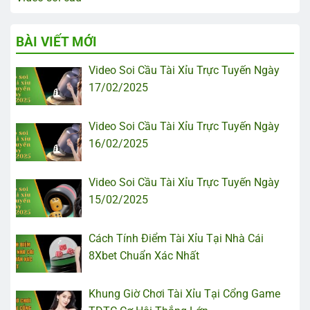
BÀI VIẾT MỚI
Video Soi Cầu Tài Xỉu Trực Tuyến Ngày
17/02/2025
Video Soi Cầu Tài Xỉu Trực Tuyến Ngày
16/02/2025
Video Soi Cầu Tài Xỉu Trực Tuyến Ngày
15/02/2025
Cách Tính Điểm Tài Xỉu Tại Nhà Cái
8Xbet Chuẩn Xác Nhất
Khung Giờ Chơi Tài Xỉu Tại Cổng Game