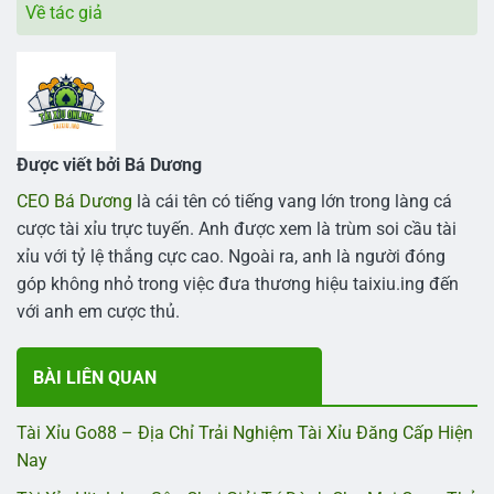
Về tác giả
Được viết bởi Bá Dương
CEO Bá Dương
là cái tên có tiếng vang lớn trong làng cá
cược tài xỉu trực tuyến. Anh được xem là trùm soi cầu tài
xỉu với tỷ lệ thắng cực cao. Ngoài ra, anh là người đóng
góp không nhỏ trong việc đưa thương hiệu taixiu.ing đến
với anh em cược thủ.
BÀI LIÊN QUAN
Tài Xỉu Go88 – Địa Chỉ Trải Nghiệm Tài Xỉu Đăng Cấp Hiện
Nay