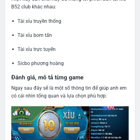
B52 club
khác nhau:
Tài xỉu truyền thống
Tài xỉu bom tấn
Tài xỉu trực tuyến
Sicbo phượng hoàng
Đánh giá, mô tả từng game
Ngay sau đây sẽ là một số thông tin để giúp anh em
có cái nhìn tổng quan và lựa chọn phù hợp: