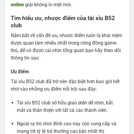
online
giải không lo mệt mỏi.
Tìm hiểu ưu, nhược điểm của tài xỉu B52
club
Nắm bắt về vấn đề ưu, nhược điểm luôn là khái niệm
được quan tâm nhiều nhất trong công đồng game
thủ, để có được cái nhìn tổng quan bạn hãy theo dõi
thông tin sau:
Ưu điểm
Tài xỉu B52 club
đã trở nên đặc biệt hơn bao giờ hết
nhờ vào những ưu điểm nổi trội sau đây:
Tài xỉu B52 club
sở hữu giao diện dễ nhìn, bắt
mắt và thân thiện với tất cả các thành viên.
Ngoài ra trò chơi đỉnh cao này còn cung cấp và
mang tới tỷ lệ trả thưởng cao bậc nhất thị