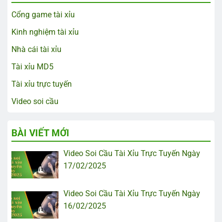
Cổng game tài xỉu
Kinh nghiệm tài xỉu
Nhà cái tài xỉu
Tài xỉu MD5
Tài xỉu trực tuyến
Video soi cầu
BÀI VIẾT MỚI
Video Soi Cầu Tài Xỉu Trực Tuyến Ngày
17/02/2025
Video Soi Cầu Tài Xỉu Trực Tuyến Ngày
16/02/2025