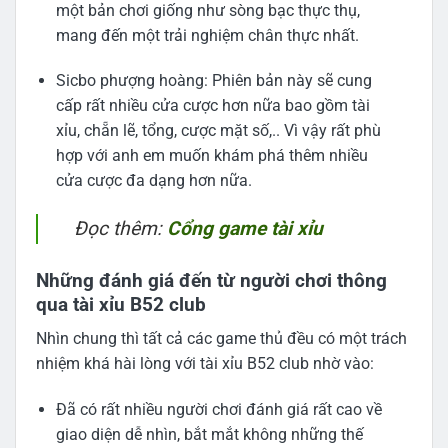
một bản chơi giống như sòng bạc thực thụ,
mang đến một trải nghiệm chân thực nhất.
Sicbo phượng hoàng: Phiên bản này sẽ cung
cấp rất nhiều cửa cược hơn nữa bao gồm tài
xỉu, chẵn lẽ, tổng, cược mặt số,.. Vì vậy rất phù
hợp với anh em muốn khám phá thêm nhiều
cửa cược đa dạng hơn nữa.
Đọc thêm:
Cổng game tài xỉu
Những đánh giá đến từ người chơi thông
qua tài xỉu B52 club
Nhìn chung thì tất cả các game thủ đều có một trách
nhiệm khá hài lòng với
tài
x
ỉu B52 club
nhờ vào:
Đã có rất nhiều người chơi đánh giá rất cao về
giao diện dễ nhìn, bắt mắt không những thế