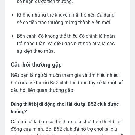
sẽ nhận được tiền thưởng.
Không những thế khuyến mãi trở nên đa dạng
sẽ có tiền trao thưởng mừng thành viên mới.
Bên cạnh đó không thể thiếu đó chính là hoàn
trả hàng tuần, và điều đặc biệt hơn nữa là các
sự kiện theo mùa.
Câu hỏi thường gặp
Nếu bạn là người muốn tham gia và tìm hiểu nhiều
hơn nữa vê
tài xỉu B52 club
thì dưới đây sẽ là một số
câu hỏi liên quan thường gặp:
Dùng thiết bị di động chơi tài xỉu tại B52 club được
không?
Câu trả lời là bạn có thể tham gia chơi trên thiết bị di
động của mình. Bởi B52 club đã hỗ trợ chơi tài xỉu