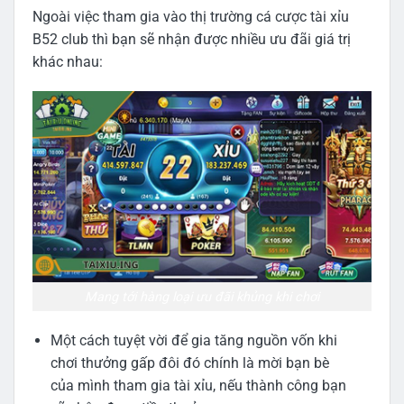
Ngoài việc tham gia vào thị trường cá cược
tài xỉu
B52 club
thì bạn sẽ nhận được nhiều ưu đãi giá trị
khác nhau:
Mang tới hàng loại ưu đãi khủng khi chơi
Một cách tuyệt vời để gia tăng nguồn vốn khi
chơi thưởng gấp đôi đó chính là mời bạn bè
của mình tham gia tài xỉu, nếu thành công bạn