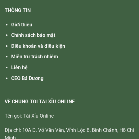
THÔNG TIN
Giới thiệu
Chính sách bảo mật
Điều khoản và điều kiện
Miễn trừ trách nhiệm
Liên hệ
CEO Bá Dương
VỀ CHÚNG TÔI TÀI XỈU ONLINE
Tên gọi: Tài Xỉu Online
Địa chỉ:
10A Đ. Võ Văn Vân, Vĩnh Lộc B, Bình Chánh, Hồ Chí
Minh