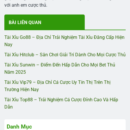
với anh em cược thủ.
BÀI LIÊN QUAN
Tài Xỉu Go88 – Địa Chỉ Trải Nghiệm Tài Xỉu Đăng Cấp Hiện
Nay
Tài Xỉu Hitclub – Sân Chơi Giải Trí Dành Cho Mọi Cược Thủ
Tài Xỉu Sunwin – Điểm Đến Hấp Dẫn Cho Mọi Bet Thủ
Năm 2025
Tài Xỉu Vip79 – Địa Chỉ Cá Cược Uy Tín Thị Trên Thị
Trường Hiện Nay
Tài Xỉu Top88 – Trải Nghiệm Cá Cược Đỉnh Cao Và Hấp
Dẫn
Danh Mục