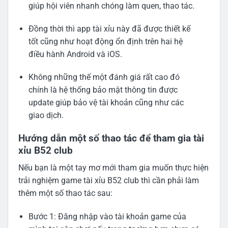
giúp hội viên nhanh chóng làm quen, thao tác.
Đồng thời thì app tài xỉu này đã được thiết kế
tốt cũng như hoạt động ổn định trên hai hệ
điều hành Android và iOS.
Không những thế một đánh giá rất cao đó
chính là hệ thống bảo mật thông tin được
update giúp bảo vệ tài khoản cũng như các
giao dịch.
Hướng dẫn một số thao tác để tham gia tài
xỉu B52 club
Nếu bạn là một tay mơ mới tham gia muốn thực hiện
trải nghiệm game
tài xỉu B52 club
thì cần phải làm
thêm một số thao tác sau:
Bước 1: Đăng nhập vào tài khoản game của