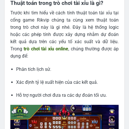
Thuật toán trong trò chơi tài xỉu là gì?
Trước khi tìm hiểu về
cách tính thuật toán tài xỉu tại
cổng game Rikvip
chúng ta cùng xem thuật toán
trong trò chơi này là gì nhé. Đây là hệ thống logic
hoặc các phép tính được xây dựng nhằm dự đoán
kết quả dựa trên các yếu tố xác suất và dữ liệu.
Trong
trò chơi tài xỉu online
, chúng thường được áp
dụng để:
Phân tích lịch sử.
Xác định tỷ lệ xuất hiện của các kết quả.
Hỗ trợ người chơi đưa ra các dự đoán tối ưu.