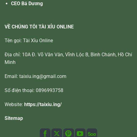
CEO Bá Dương
VỀ CHÚNG TÔI TÀI XỈU ONLINE
Tên gọi: Tài Xỉu Online
Địa chỉ:
10A Đ. Võ Văn Vân, Vĩnh Lộc B, Bình Chánh, Hồ Chí
Minh
Email:
taixiu.ing@gmail.com
Số điện thoại:
0896993758
Website:
https://taixiu.ing/
Sitemap