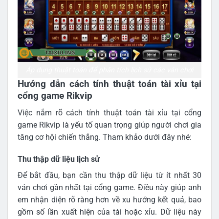
Áp dụng thuật toán để phân tích lịch sử các ván chơi
Hướng dẫn cách tính thuật toán tài xỉu tại
cổng game Rikvip
Việc nắm rõ cách tính thuật toán tài xỉu tại cổng
game Rikvip là yếu tố quan trọng giúp người chơi gia
tăng cơ hội chiến thắng. Tham khảo dưới đây nhé:
Thu thập dữ liệu lịch sử
Để bắt đầu, bạn cần thu thập dữ liệu từ ít nhất 30
ván chơi gần nhất tại cổng game. Điều này giúp anh
em nhận diện rõ ràng hơn về xu hướng kết quả, bao
gồm số lần xuất hiện của tài hoặc xỉu. Dữ liệu này