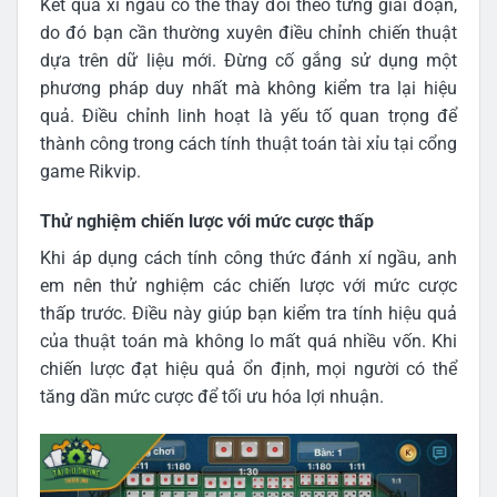
Kết quả xí ngầu có thể thay đổi theo từng giai đoạn,
do đó bạn cần thường xuyên điều chỉnh chiến thuật
dựa trên dữ liệu mới. Đừng cố gắng sử dụng một
phương pháp duy nhất mà không kiểm tra lại hiệu
quả. Điều chỉnh linh hoạt là yếu tố quan trọng để
thành công trong
cách tính thuật toán tài xỉu tại cổng
game Rikvip.
Thử nghiệm chiến lược với mức cược thấp
Khi áp dụng cách tính công thức đánh xí ngầu, anh
em nên thử nghiệm các chiến lược với mức cược
thấp trước. Điều này giúp bạn kiểm tra tính hiệu quả
của thuật toán mà không lo mất quá nhiều vốn. Khi
chiến lược đạt hiệu quả ổn định, mọi người có thể
tăng dần mức cược để tối ưu hóa lợi nhuận.