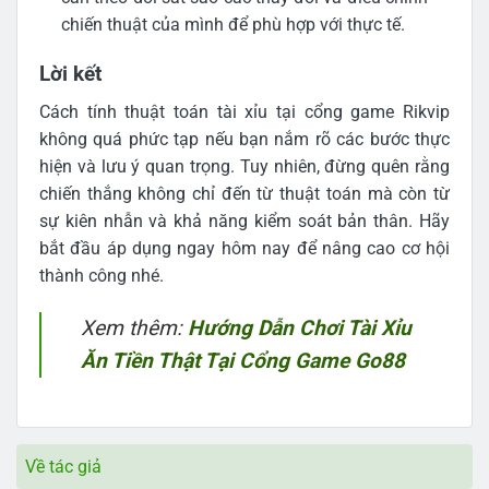
chiến thuật của mình để phù hợp với thực tế.
Lời kết
Cách tính thuật toán tài xỉu tại cổng game Rikvip
không quá phức tạp nếu bạn nắm rõ các bước thực
hiện và lưu ý quan trọng. Tuy nhiên, đừng quên rằng
chiến thắng không chỉ đến từ thuật toán mà còn từ
sự kiên nhẫn và khả năng kiểm soát bản thân. Hãy
bắt đầu áp dụng ngay hôm nay để nâng cao cơ hội
thành công nhé.
Xem thêm:
Hướng Dẫn Chơi Tài Xỉu
Ăn Tiền Thật Tại Cổng Game Go88
Về tác giả