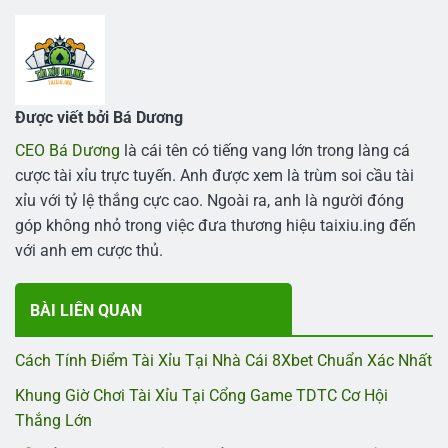
Được viết bởi Bá Dương
CEO Bá Dương
là cái tên có tiếng vang lớn trong làng cá
cược tài xỉu trực tuyến. Anh được xem là trùm soi cầu tài
xỉu với tỷ lệ thắng cực cao. Ngoài ra, anh là người đóng
góp không nhỏ trong việc đưa thương hiệu taixiu.ing đến
với anh em cược thủ.
BÀI LIÊN QUAN
Cách Tính Điểm Tài Xỉu Tại Nhà Cái 8Xbet Chuẩn Xác Nhất
Khung Giờ Chơi Tài Xỉu Tại Cổng Game TDTC Cơ Hội
Thắng Lớn