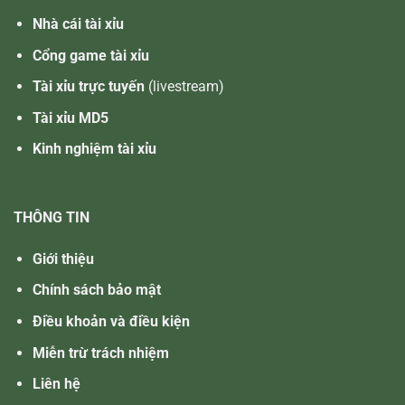
Nhà cái tài xỉu
Cổng game tài xỉu
Tài xỉu trực tuyến
(livestream)
Tài xỉu MD5
Kinh nghiệm tài xỉu
THÔNG TIN
Giới thiệu
Chính sách bảo mật
Điều khoản và điều kiện
Miễn trừ trách nhiệm
Liên hệ