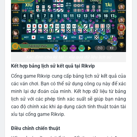
Xác định chu kỳ tài – xỉu qua dữ liệu lịch sử
Kết hợp bảng lịch sử kết quả tại Rikvip
Cổng game Rikvip cung cấp bảng lịch sử kết quả của
các ván chơi. Bạn có thể sử dụng công cụ này để xác
minh lại dự đoán của mình. Kết hợp dữ liệu từ bảng
lịch sử với các phép tính xác suất sẽ giúp bạn nâng
cao độ chính xác khi áp dụng
cách tính thuật toán tài
xỉu tại cổng game Rikvip.
Điều chỉnh chiến thuật