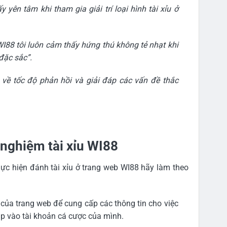
 yên tâm khi tham gia giải trí loại hình tài xỉu ở
WI8
8
tôi luôn cảm thấy hứng thú không tẻ nhạt khi
 đặc sắc”.
g về tốc độ phản hồi và giải đáp các vấn đề thắc
 nghiệm tài xỉu WI88
hực hiện đánh tài xỉu ở trang web WI88 hãy làm theo
của trang web để cung cấp các thông tin cho việc
ập vào tài khoản cá cược của mình.