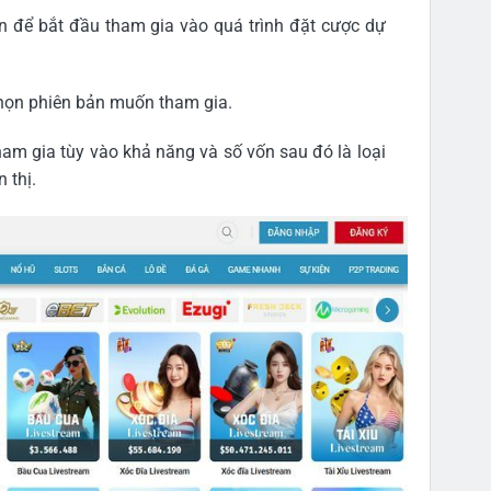
ản để bắt đầu tham gia vào quá trình đặt cược dự
 chọn phiên bản muốn tham gia.
m gia tùy vào khả năng và số vốn sau đó là loại
n thị.