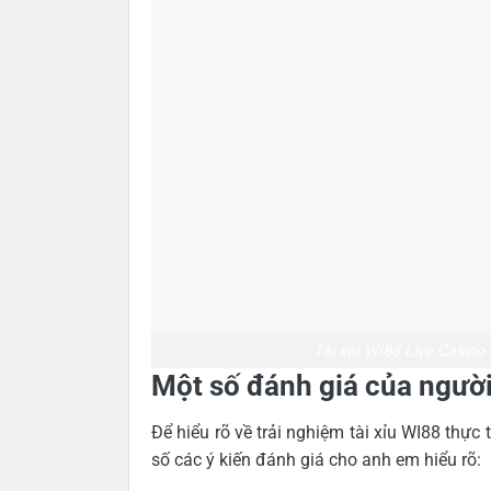
Tài xỉu WI88 Live Casino
Một số đánh giá của người 
Để hiểu rõ về trải nghiệm
tài xỉu WI88
thực t
số các ý kiến đánh giá cho anh em hiểu rõ: