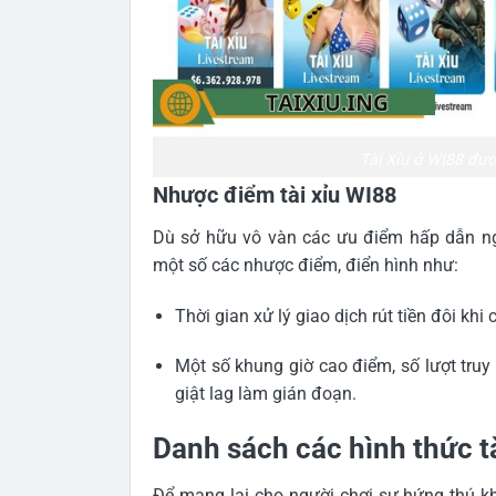
Tài Xỉu ở WI88 đư
Nhược điểm tài xỉu WI88
Dù sở hữu vô vàn các ưu điểm hấp dẫn ngư
một số các nhược điểm, điển hình như:
Thời gian xử lý giao dịch rút tiền đôi kh
Một số khung giờ cao điểm, số lượt truy 
giật lag làm gián đoạn.
Danh sách các hình thức tà
Để mang lại cho người chơi sự hứng thú 