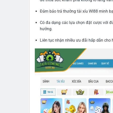
Đảm bảo trả thưởng
tài xỉu WI88
minh bạ
Có đa dạng các lựa chọn đặt cược với đ
hưởng.
Liên tục nhận nhiều ưu đãi hấp dẫn cho h