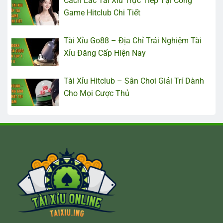
Cách Lắc Tài Xỉu Trực Tiếp Tại Cổng
Game Hitclub Chi Tiết
Tài Xỉu Go88 – Địa Chỉ Trải Nghiệm Tài
Xỉu Đăng Cấp Hiện Nay
Tài Xỉu Hitclub – Sân Chơi Giải Trí Dành
Cho Mọi Cược Thủ