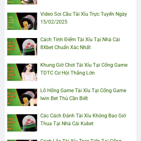
Video Soi Cầu Tài Xỉu Trực Tuyến Ngày
15/02/2025
Cách Tính Điểm Tài Xỉu Tại Nhà Cái
8Xbet Chuẩn Xác Nhất
Khung Giờ Chơi Tài Xỉu Tại Cổng Game
TDTC Cơ Hội Thắng Lớn
Lỗ Hổng Game Tài Xỉu Tại Cổng Game
Iwin Bet Thủ Cần Biết
Các Cách Đánh Tài Xỉu Không Bao Giờ
Thua Tại Nhà Cái Kubet