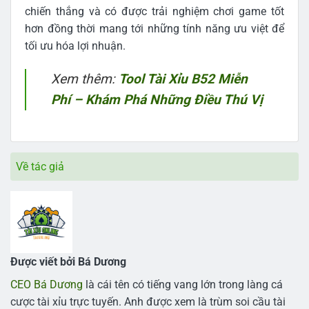
chiến thắng và có được trải nghiệm chơi game tốt
hơn đồng thời mang tới những tính năng ưu việt để
tối ưu hóa lợi nhuận.
Xem thêm:
Tool Tài Xỉu B52 Miễn
Phí – Khám Phá Những Điều Thú Vị
Về tác giả
Được viết bởi Bá Dương
CEO Bá Dương
là cái tên có tiếng vang lớn trong làng cá
cược tài xỉu trực tuyến. Anh được xem là trùm soi cầu tài