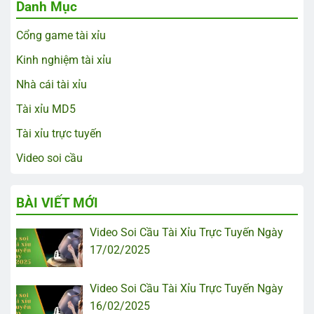
Danh Mục
Cổng game tài xỉu
Kinh nghiệm tài xỉu
Nhà cái tài xỉu
Tài xỉu MD5
Tài xỉu trực tuyến
Video soi cầu
BÀI VIẾT MỚI
Video Soi Cầu Tài Xỉu Trực Tuyến Ngày
17/02/2025
Video Soi Cầu Tài Xỉu Trực Tuyến Ngày
16/02/2025