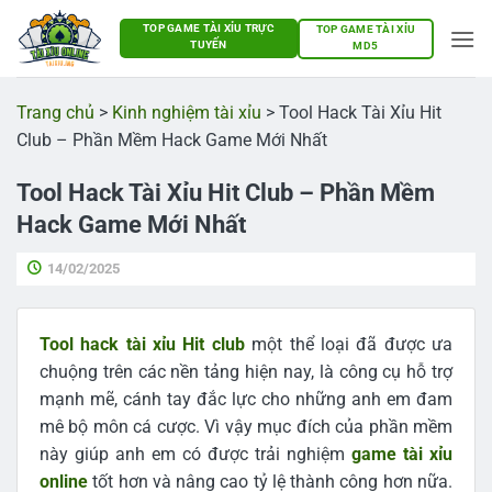
Bỏ
TOP GAME TÀI XỈU TRỰC
TOP GAME TÀI XỈU
qua
TUYẾN
MD5
nội
dung
Trang chủ
>
Kinh nghiệm tài xỉu
>
Tool Hack Tài Xỉu Hit
Club – Phần Mềm Hack Game Mới Nhất
Tool Hack Tài Xỉu Hit Club – Phần Mềm
Hack Game Mới Nhất
14/02/2025
Tool hack tài xỉu Hit club
một thể loại đã được ưa
chuộng trên các nền tảng hiện nay, là công cụ hỗ trợ
mạnh mẽ, cánh tay đắc lực cho những anh em đam
mê bộ môn cá cược. Vì vậy mục đích của phần mềm
này giúp anh em có được trải nghiệm
game tài xỉu
online
tốt hơn và nâng cao tỷ lệ thành công hơn nữa.