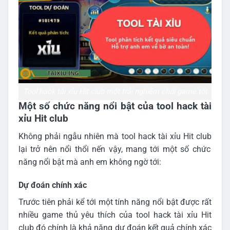
Tool hack tài xỉu Hit club một trải nghiệm chơi game tốt
Một số chức năng nổi bật của tool hack tài
xỉu Hit club
Không phải ngẫu nhiên mà
tool hack tài xỉu Hit club
lại trở nên nổi thổi nến vậy, mang tới một số chức
năng nổi bật mà anh em không ngờ tới:
Dự đoán chính xác
Trước tiên phải kể tới một tính năng nổi bật được rất
nhiều game thủ yêu thích của
tool hack tài xỉu Hit
club
đó chính là khả năng dự đoán kết quả chính xác