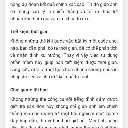
năng dự đoán kết quả chính xác cao. Từ đó giúp anh
em nâng cao tỷ lệ chiến thắng và tối ưu hóa lợi
nhuận khi tham gia vào trò chơi đỏ đen.
Tiết kiệm thời gian
Không những thế khi bước vào bất kỳ một cuộc chơi
nào, bạn cần phải bỏ ra thời gian, để có thể phân tích
và nhận định xu hướng. Thay vì vậy việc sử dụng
phần mềm này giúp bạn tiết kiệm được thời gian,
công sức, đưa ra một lựa chọn nhanh chóng, chỉ cần
nhập dữ liệu và chờ đợi kết quả từ tool.
Chơi game tốt hơn
Không những thế công cụ nổi tiếng đình đám được
giới trẻ săn đón này không chỉ giúp anh em chiến
thắng mà còn mang tới một trải nghiệm chơi game
đầy hấp dẫn, thú vị hơn bao giờ hết. Mọi tính năng
tiên tiến đều được cập nhật, game thủ sẽ có những